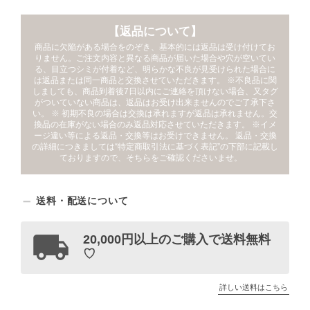
【返品について】
商品に欠陥がある場合をのぞき、基本的には返品は受け付けてお
りません。ご注文内容と異なる商品が届いた場合や穴が空いてい
る、目立つシミが付着など、明らかな不良が見受けられた場合に
は返品または同一商品と交換させていただきます。 ※不良品に関
しましても、商品到着後7日以内にご連絡を頂けない場合、又タグ
がついていない商品は、返品はお受け出来ませんのでご了承下さ
い。 ※ 初期不良の場合は交換は承れますが返品は承れません。交
換品の在庫がない場合のみ返品対応させていただきます。 ※イメ
ージ違い等による返品・交換等はお受けできません。 返品・交換
の詳細につきましては“特定商取引法に基づく表記”の下部に記載し
ておりますので、そちらをご確認くださいませ。
送料・配送について
20,000円以上のご購入で送料無料
♡
詳しい送料はこちら