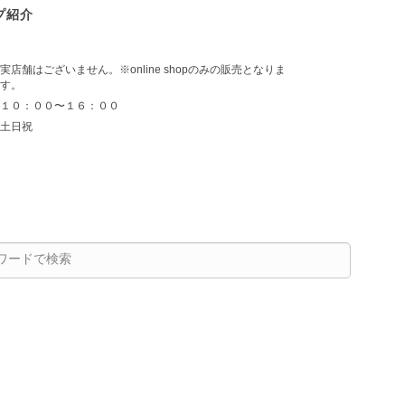
プ紹介
実店舗はございません。※online shopのみの販売となりま
す。
１０：００〜１６：００
土日祝