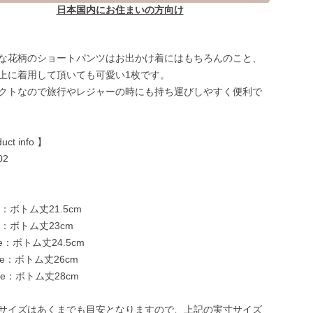
日本国内にお住まいの方向け
な花柄のショートパンツはお出かけ着にはもちろんのこと、
上に着用して頂いても可愛い1枚です。
クトなので旅行やレジャーの時にも持ち運びしやすく便利で
uct info 】
02
-
ize：ボトム丈21.5cm
ize：ボトム丈23cm
ize：ボトム丈24.5cm
size：ボトム丈26cm
size：ボトム丈28cm
サイズはあくまでも目安となりますので、上記の実寸サイズ