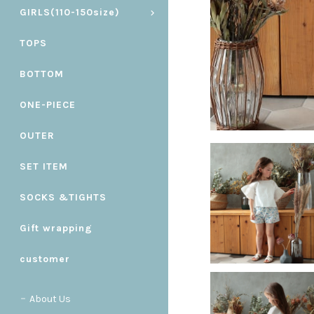
GIRLS(110-150size)
TOPS
BOTTOM
ONE-PIECE
OUTER
SET ITEM
SOCKS &TIGHTS
Gift wrapping
customer
About Us