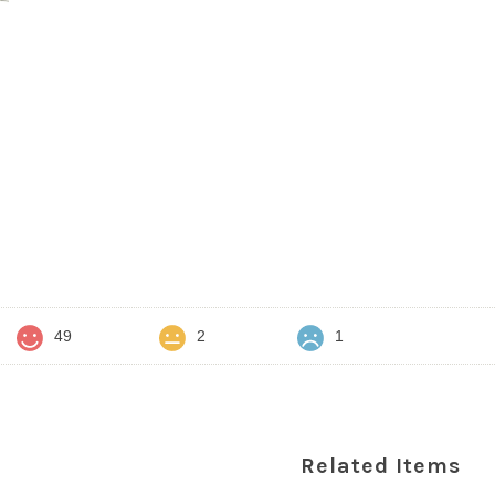
価
49
2
1
Related Items