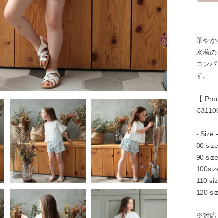
華やか
水着の
コンパ
す。
【 Prod
C3110
- Size 
80 s
90 s
100s
110 
120 
※対応