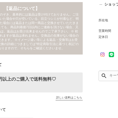
ショッ
【返品について】
のぞき、基本的には返品は受け付けておりません。ご注
いた場合や穴が空いている、目立つシミが付着など、明
所在地
た場合には返品または同一商品と交換させていただきま
しても、商品到着後7日以内にご連絡を頂けない場合、又
営業時間
は、返品はお受け出来ませんのでご了承下さい。 ※ 初
れますが返品は承れません。交換品の在庫がない場合の
定休日
だきます。 ※イメージ違い等による返品・交換等はお受
交換の詳細につきましては“特定商取引法に基づく表記”の
おりますので、そちらをご確認くださいませ。
て
search
00円以上のご購入で送料無料♡
詳しい送料はこちら
いて