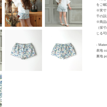
をご確
※実寸
干の誤
※商品
（採寸
じる可
- Mater
表地 co
裏地 pol