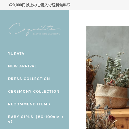
¥20,000円以上のご購入で送料無料♡
YUKATA
NEW ARRIVAL
DRESS COLLECTION
CEREMONY COLLECTION
RECOMMEND ITEMS
BABY GIRLS（80-100siz
e)