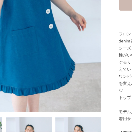
フロン
deni
シーズ
性がい
ぐるり
えてい
ワンピ
を変え
♡
トップ
モデル身
着用サイ