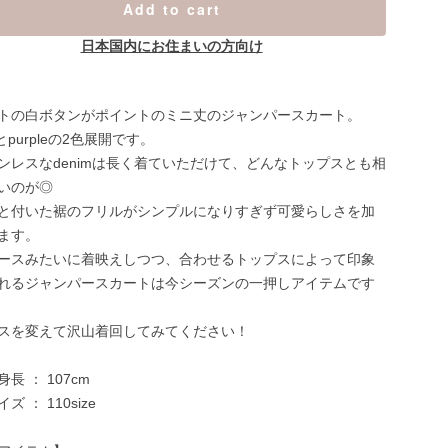
Add to cart
日本国内にお住まいの方向け
トの白ボタンがポイントのミニ丈のジャンパースカート。
mとpurpleの2色展開です。
ンレスなdenimは長く着ていただけて、どんなトップスとも相
いのが◎
と付いた裾のフリルがシンプルになりすぎず可愛らしさを加
ます。
ースみたいに着映えしつつ、合わせるトップスによって印象
れるジャンパースカートは今シーズンの一押しアイテムです
スを変えて沢山着回してみてください！
長 ： 107cm
ズ ： 110size