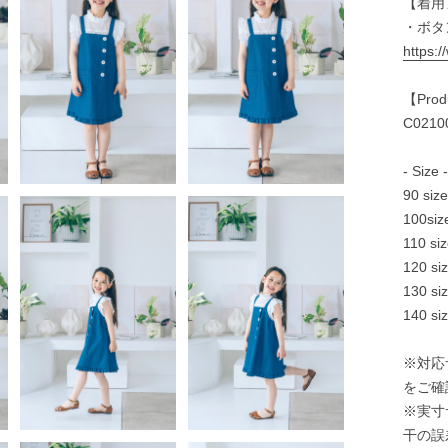
【着用
・ボタ
https:
【Produ
C0210
- Size 
90 si
100s
110 s
120 s
130 s
140 s
※対応
をご確
※実寸
干の誤