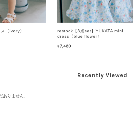
〈ivory〉
restock【3点set】YUKATA mini
dress〈blue flower〉
¥7,480
Recently Viewed
だありません。