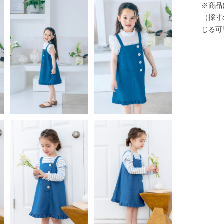
※商品
（採寸
じる可