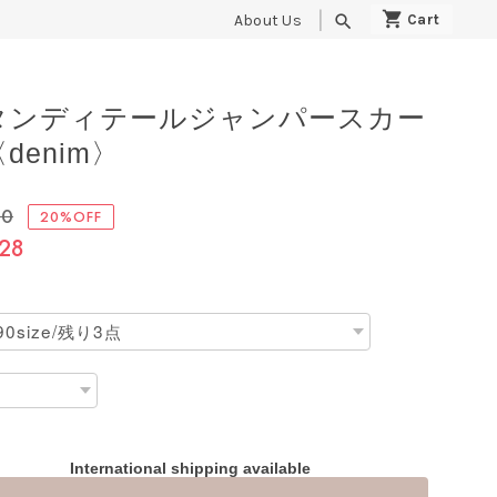
About Us
search
タンディテールジャンパースカー
denim〉
60
20%OFF
28
International shipping available