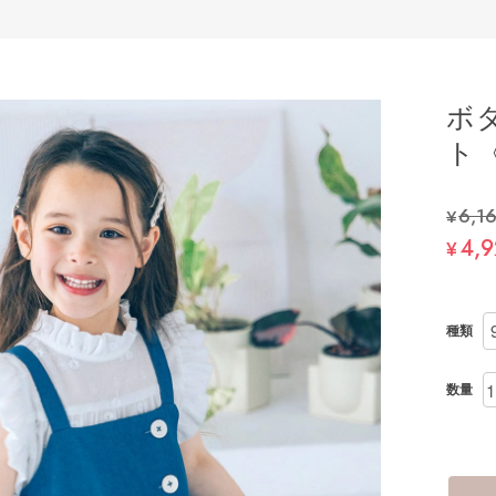
ボ
ト〈
¥6,1
4,9
¥
種類
数量