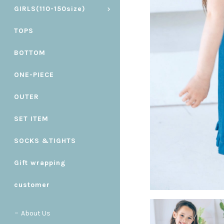
GIRLS(110-150size)
TOPS
BOTTOM
ONE-PIECE
OUTER
SET ITEM
SOCKS &TIGHTS
Gift wrapping
customer
About Us