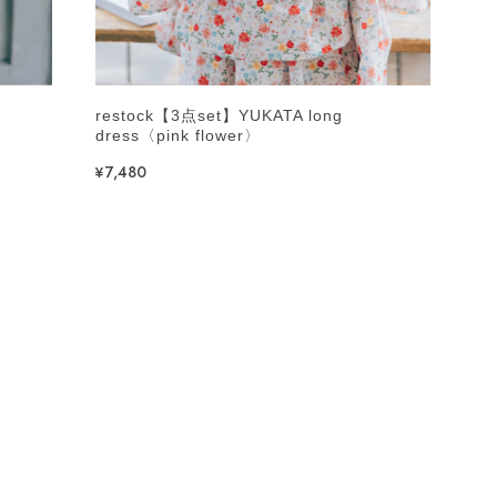
restock【3点set】YUKATA long
dress〈pink flower〉
¥7,480