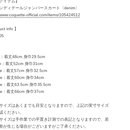
アイテム】
ンディテールジャンパースカート〈denim〉
//www.coquette-official.com/items/105424512
ct info 】
05
-
ze：着丈48cm 身巾29.5cm
ize：着丈52cm 身巾31cm
ize：着丈57cm 身巾32.5cm
ize：着丈60cm 身巾34cm
ize：着丈63.5cm 身巾35.5cm
ize：着丈66cm 身巾37cm
サイズはあくまでも目安となりますので、上記の実寸サイズ
認ください。
サイズは手作業での平置き計測での表記となりますので、若
差が生じる場合がございますがご了承ください。