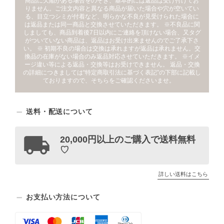
商品に欠陥がある場合をのぞき、基本的には返品は受け付けてお
りません。ご注文内容と異なる商品が届いた場合や穴が空いてい
る、目立つシミが付着など、明らかな不良が見受けられた場合に
は返品または同一商品と交換させていただきます。 ※不良品に関
しましても、商品到着後7日以内にご連絡を頂けない場合、又タグ
がついていない商品は、返品はお受け出来ませんのでご了承下さ
い。 ※ 初期不良の場合は交換は承れますが返品は承れません。交
換品の在庫がない場合のみ返品対応させていただきます。 ※イメ
ージ違い等による返品・交換等はお受けできません。 返品・交換
の詳細につきましては“特定商取引法に基づく表記”の下部に記載し
ておりますので、そちらをご確認くださいませ。
送料・配送について
20,000円以上のご購入で送料無料
♡
詳しい送料はこちら
お支払い方法について