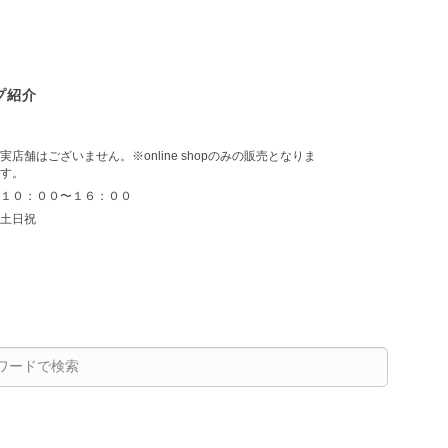
プ紹介
実店舗はございません。※online shopのみの販売となりま
す。
１０：００〜１６：００
土日祝