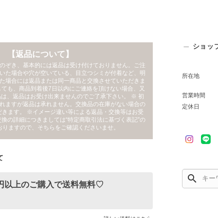
ショッ
【返品について】
のぞき、基本的には返品は受け付けておりません。ご注
いた場合や穴が空いている、目立つシミが付着など、明
所在地
た場合には返品または同一商品と交換させていただきま
しても、商品到着後7日以内にご連絡を頂けない場合、又
営業時間
は、返品はお受け出来ませんのでご了承下さい。 ※ 初
れますが返品は承れません。交換品の在庫がない場合の
定休日
だきます。 ※イメージ違い等による返品・交換等はお受
交換の詳細につきましては“特定商取引法に基づく表記”の
おりますので、そちらをご確認くださいませ。
て
search
00円以上のご購入で送料無料♡