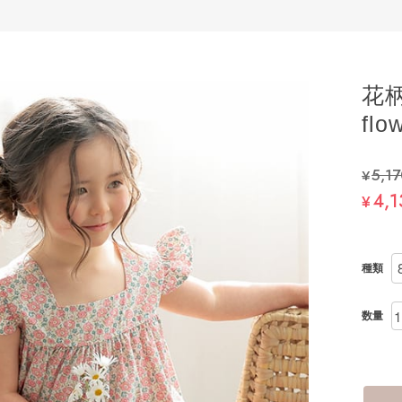
花
flo
¥5,1
4,1
¥
種類
数量