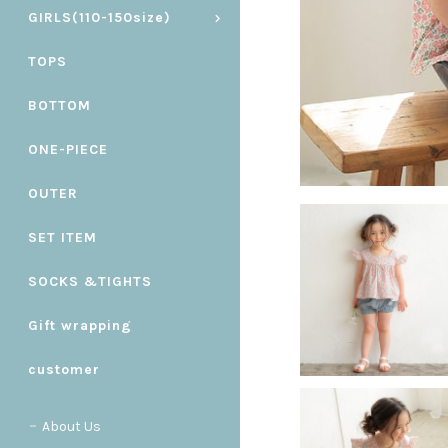
GIRLS(110-150size)
TOPS
BOTTOM
ONE-PIECE
OUTER
SET ITEM
SOCKS &TIGHTS
Gift wrapping
customer
About Us