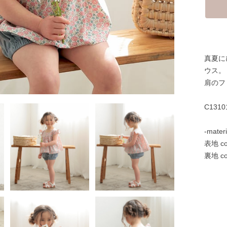
真夏に
ウス。
肩のフ
C1310
-materi
表地 co
裏地 co