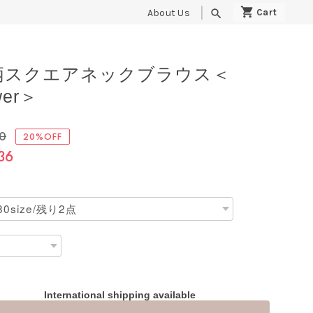
About Us
search
柄スクエアネックブラウス＜
wer＞
70
20%OFF
36
International shipping available