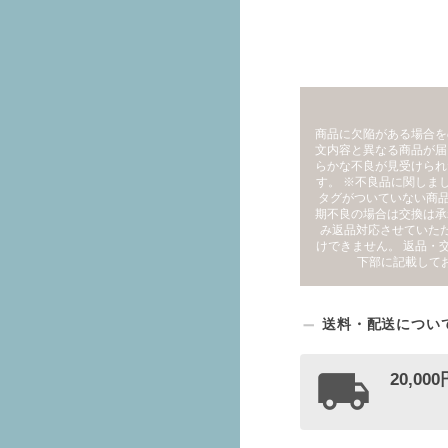
商品に欠陥がある場合を
文内容と異なる商品が届
らかな不良が見受けられ
す。 ※不良品に関しま
タグがついていない商品
期不良の場合は交換は承
み返品対応させていた
けできません。 返品・
下部に記載して
送料・配送につい
20,0